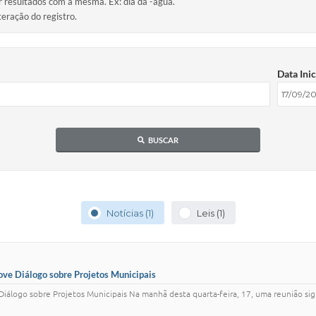
ir resultados com a mesma. Ex: dia da -agua.
teração do registro.
Data Inic
BUSCAR
Notícias (1)
Leis (1)
ove Diálogo sobre Projetos Municipais
logo sobre Projetos Municipais Na manhã desta quarta-feira, 17, uma reunião signi