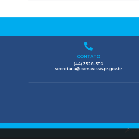
CONTATO
(44) 3528-5110
secretaria@camarassis.pr.gov.br
Vers