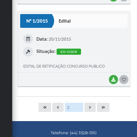
O
S
Nº 1/2015
Edital
T
E
Data:
20/11/2015
I
Situação:
EM VIGOR
EDITAL DE RETIFICAÇÃO CONCURSO PUBLICO
BAIXAR
G
O
S
T
E
I
Telefone: (44) 3528-5110