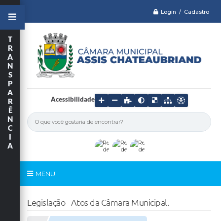
Login / Cadastro
T
R
A
N
S
P
A
Acessibilidade
R
Ê
N
C
I
A
MENU
Serviços
Legislação - Atos da Câmara Municipal.
Câmara