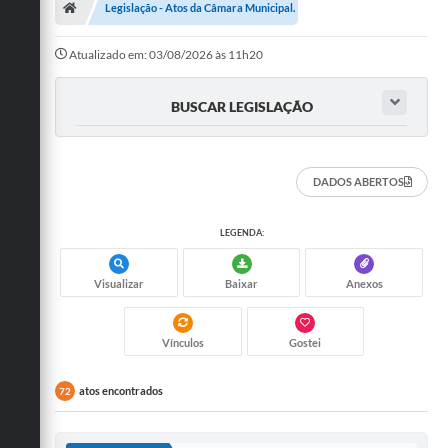
Legislação - Atos da Câmara Municipal.
Legislativo
Atualizado em: 03/08/2026 às 11h20
Legislação
BUSCAR LEGISLAÇÃO
Editais
Lei de Acesso à Informação
DADOS ABERTOS
LGPD - Política de Privacidade
LEGENDA:
Diários Oficial
Arquivos para Download
Visualizar
Baixar
Anexos
Contato
Vínculos
Gostei
Notícias
atos encontrados
72
Agenda
WebMail