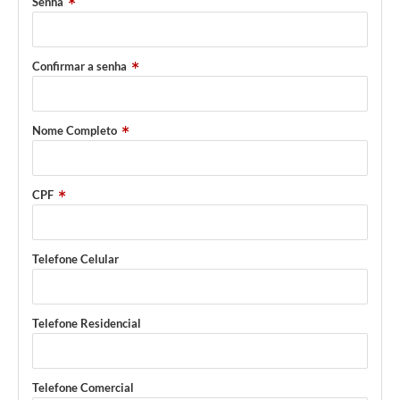
Senha
WebMail
FAQ / Perguntas e Respostas Frequentes
Confirmar a senha
Nome Completo
CPF
Telefone Celular
Telefone Residencial
Telefone Comercial