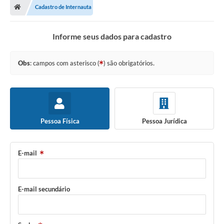
Cadastro de Internauta
Legislativo
Informe seus dados para cadastro
Legislação
Editais
Obs
: campos com asterisco (
) são obrigatórios.
Lei de Acesso à Informação
LGPD - Política de Privacidade
Pessoa Física
Pessoa Jurídica
Diários Oficial
Arquivos para Download
E-mail
Contato
Notícias
E-mail secundário
Agenda