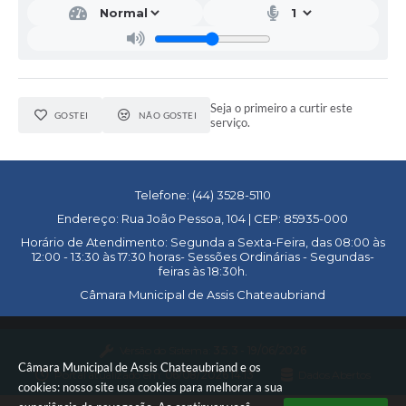
WebMail
FAQ / Perguntas e Respostas Frequentes
Seja o primeiro a curtir este
GOSTEI
NÃO GOSTEI
serviço.
Telefone: (44) 3528-5110
Endereço: Rua João Pessoa, 104 | CEP: 85935-000
Horário de Atendimento: Segunda a Sexta-Feira, das 08:00 às
12:00 - 13:30 às 17:30 horas- Sessões Ordinárias - Segundas-
feiras às 18:30h.
Câmara Municipal de Assis Chateaubriand
Versão do Sistema:
3.5.3 - 19/06/2026
Câmara Municipal de Assis Chateaubriand e os
Portal atualizado em:
06/08/2026 14:13
Dados Abertos
cookies: nosso site usa cookies para melhorar a sua