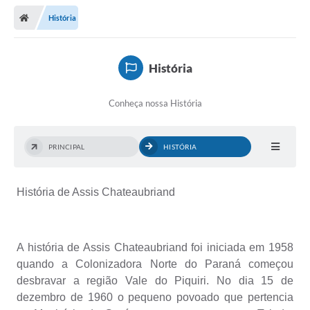
História
Legislativo
Legislação
História
Editais
Conheça nossa História
Lei de Acesso à Informação
LGPD - Política de Privacidade
PRINCIPAL
HISTÓRIA
Diários Oficial
História de Assis Chateaubriand
Arquivos para Download
Contato
A história de Assis Chateaubriand foi iniciada em 1958
Notícias
quando a Colonizadora Norte do Paraná começou
desbravar a região Vale do Piquiri. No dia 15 de
Agenda
dezembro de 1960 o pequeno povoado que pertencia