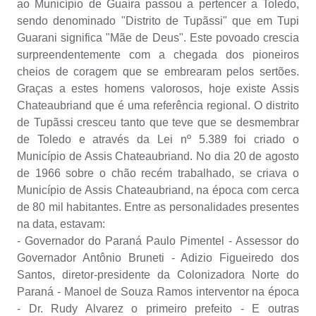
ao Município de Guaíra passou a pertencer a Toledo,
WebMail
sendo denominado "Distrito de Tupãssi" que em Tupi
FAQ / Perguntas e Respostas Frequentes
Guarani significa "Mãe de Deus". Este povoado crescia
surpreendentemente com a chegada dos pioneiros
cheios de coragem que se embrearam pelos sertões.
Graças a estes homens valorosos, hoje existe Assis
Chateaubriand que é uma referência regional. O distrito
de Tupãssi cresceu tanto que teve que se desmembrar
de Toledo e através da Lei nº 5.389 foi criado o
Município de Assis Chateaubriand. No dia 20 de agosto
de 1966 sobre o chão recém trabalhado, se criava o
Município de Assis Chateaubriand, na época com cerca
de 80 mil habitantes. Entre as personalidades presentes
na data, estavam:
- Governador do Paraná Paulo Pimentel - Assessor do
Governador Antônio Bruneti - Adizio Figueiredo dos
Santos, diretor-presidente da Colonizadora Norte do
Paraná - Manoel de Souza Ramos interventor na época
- Dr. Rudy Alvarez o primeiro prefeito - E outras