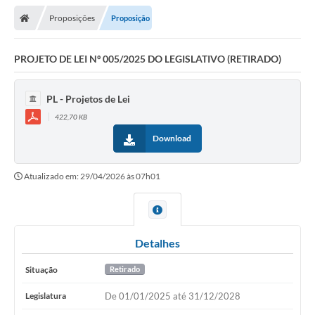
Proposições
Proposição
Legislativo
Legislação
PROJETO DE LEI Nº 005/2025 DO LEGISLATIVO (RETIRADO)
Editais
PL - Projetos de Lei
Lei de Acesso à Informação
422,70 KB
Download
LGPD - Política de Privacidade
Diários Oficial
Atualizado em: 29/04/2026 às 07h01
Arquivos para Download
Contato
Detalhes
Notícias
Situação
Retirado
Agenda
Legislatura
De 01/01/2025 até 31/12/2028