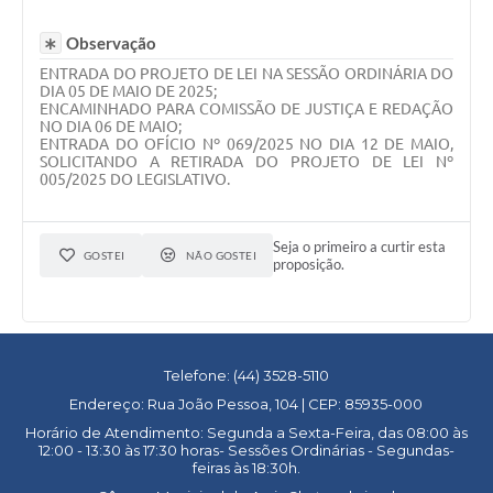
Observação
ENTRADA DO PROJETO DE LEI NA SESSÃO ORDINÁRIA DO
DIA 05 DE MAIO DE 2025;
ENCAMINHADO PARA COMISSÃO DE JUSTIÇA E REDAÇÃO
NO DIA 06 DE MAIO;
ENTRADA DO OFÍCIO Nº 069/2025 NO DIA 12 DE MAIO,
SOLICITANDO A RETIRADA DO PROJETO DE LEI Nº
005/2025 DO LEGISLATIVO.
Seja o primeiro a curtir esta
GOSTEI
NÃO GOSTEI
proposição.
Telefone: (44) 3528-5110
Endereço: Rua João Pessoa, 104 | CEP: 85935-000
Horário de Atendimento: Segunda a Sexta-Feira, das 08:00 às
12:00 - 13:30 às 17:30 horas- Sessões Ordinárias - Segundas-
feiras às 18:30h.