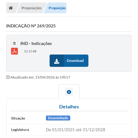
Proposições
Proposição
Legislativo
Legislação
INDICAÇÃO Nº 269/2025
Editais
IND - Indicações
Lei de Acesso à Informação
52,12 KB
Download
LGPD - Política de Privacidade
Diários Oficial
Atualizado em: 15/04/2026 às 19h17
Arquivos para Download
Contato
Detalhes
Notícias
Situação
Encaminhado
Agenda
Legislatura
De 01/01/2025 até 31/12/2028