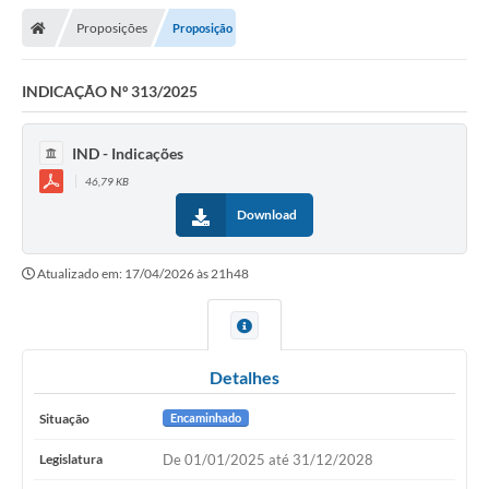
Proposições
Proposição
Legislativo
Legislação
INDICAÇÃO Nº 313/2025
Editais
IND - Indicações
Lei de Acesso à Informação
46,79 KB
Download
LGPD - Política de Privacidade
Diários Oficial
Atualizado em: 17/04/2026 às 21h48
Arquivos para Download
Contato
Detalhes
Notícias
Situação
Encaminhado
Agenda
Legislatura
De 01/01/2025 até 31/12/2028