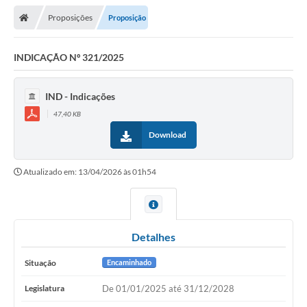
Proposições
Proposição
Legislativo
Legislação
INDICAÇÃO Nº 321/2025
Editais
IND - Indicações
Lei de Acesso à Informação
47,40 KB
Download
LGPD - Política de Privacidade
Diários Oficial
Atualizado em: 13/04/2026 às 01h54
Arquivos para Download
Contato
Detalhes
Notícias
Situação
Encaminhado
Agenda
Legislatura
De 01/01/2025 até 31/12/2028