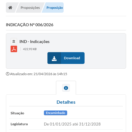
Proposições
Proposição
Legislativo
Legislação
INDICAÇÃO Nº 006/2026
Editais
IND - Indicações
Lei de Acesso à Informação
422,93 KB
Download
LGPD - Política de Privacidade
Diários Oficial
Atualizado em: 21/04/2026 às 14h15
Arquivos para Download
Contato
Detalhes
Notícias
Situação
Encaminhado
Agenda
Legislatura
De 01/01/2025 até 31/12/2028