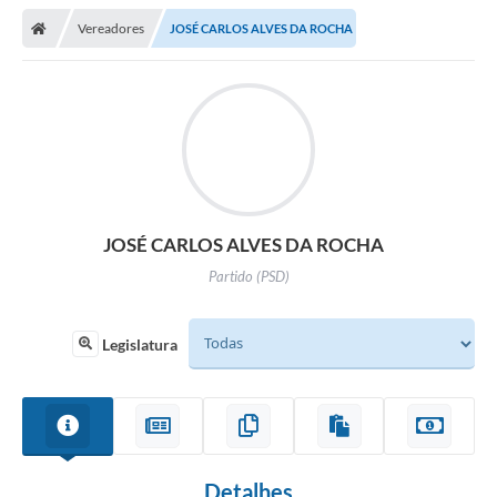
Vereadores
JOSÉ CARLOS ALVES DA ROCHA
Legislativo
Legislação
Editais
Lei de Acesso à Informação
LGPD - Política de Privacidade
JOSÉ CARLOS ALVES DA ROCHA
Partido (PSD)
Diários Oficial
Arquivos para Download
Legislatura
Contato
Notícias
Agenda
Detalhes