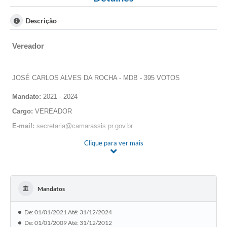
WebMail
Descrição
FAQ / Perguntas e Respostas Frequentes
Vereador
JOSÉ CARLOS ALVES DA ROCHA - MDB - 395 VOTOS
Mandato:
2021 - 2024
Cargo:
VEREADOR
E-mail:
secretaria@camarassis.pr.gov.br
Clique para ver mais
AVENIDA ITÁLIA, 203Â Â Â
Â Â Â Â Â
BAIRRO:Â JARDIM EUROPA
EST. CIVIL:Â CASADOÂ
NASC: 07/05/1964
Mandatos
LEGISLATURA: QUARTA
D E C L A R A Ç Ã O
De: 01/01/2021 Até: 31/12/2024
Â Â Â Â Â Â Â Â Â Â Â Â Â Â Â Â Â Â Â Â Â Â Â Â Â Â Â Â Â
JO
De: 01/01/2009 Até: 31/12/2012