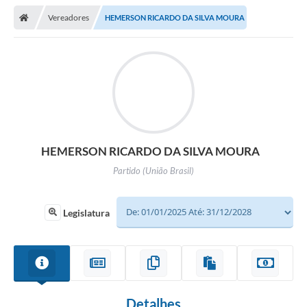
Vereadores
HEMERSON RICARDO DA SILVA MOURA
Legislativo
Legislação
Editais
Lei de Acesso à Informação
LGPD - Política de Privacidade
HEMERSON RICARDO DA SILVA MOURA
Partido (União Brasil)
Diários Oficial
Arquivos para Download
Legislatura
Contato
Notícias
Agenda
Detalhes