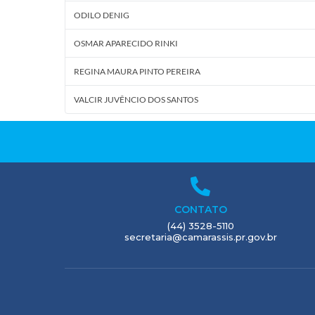
ODILO DENIG
OSMAR APARECIDO RINKI
REGINA MAURA PINTO PEREIRA
VALCIR JUVÊNCIO DOS SANTOS
CONTATO
(44) 3528-5110
secretaria@camarassis.pr.gov.br