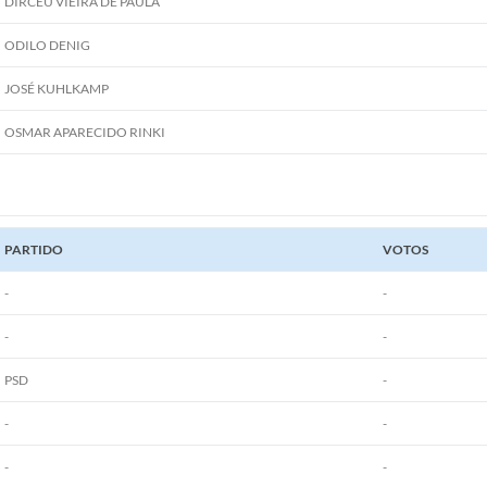
DIRCEU VIEIRA DE PAULA
ODILO DENIG
JOSÉ KUHLKAMP
OSMAR APARECIDO RINKI
PARTIDO
VOTOS
-
-
-
-
PSD
-
-
-
-
-