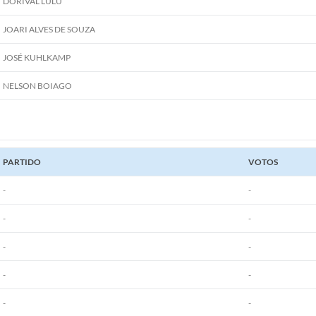
DORIVAL LULU
JOARI ALVES DE SOUZA
JOSÉ KUHLKAMP
NELSON BOIAGO
PARTIDO
VOTOS
-
-
-
-
-
-
-
-
-
-