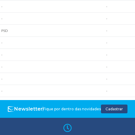
-
-
-
-
PSD
-
-
-
-
-
-
-
-
-
-
-
Newsletter
Fique por dentro das novidades
Cadastrar