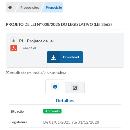
Proposições
Proposição
Legislativo
Legislação
PROJETO DE LEI Nº 008/2025 DO LEGISLATIVO (LEI 3562)
Editais
PL - Projetos de Lei
Lei de Acesso à Informação
446,62 KB
Download
LGPD - Política de Privacidade
Diários Oficial
Atualizado em: 28/04/2026 às 16h53
Arquivos para Download
Contato
Detalhes
Notícias
Situação
Aprovado
Agenda
Legislatura
De 01/01/2025 até 31/12/2028