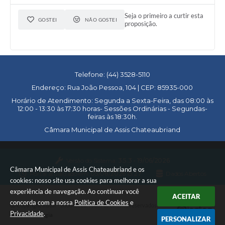
​EM PRIMEIRA VOTAÇÃO NA SESSÃO ORDINÁRIA DO DIA 29
DE SETEMBRO (APROVADO);
Seja o primeiro a curtir esta
EM SEGUNDA VOTAÇÃO NA SESSÃO ORDINÁRIA DO DIA 06
GOSTEI
NÃO GOSTEI
proposição.
DE OUTUBRO (APROVADO);
Telefone: (44) 3528-5110
Endereço: Rua João Pessoa, 104 | CEP: 85935-000
Horário de Atendimento: Segunda a Sexta-Feira, das 08:00 às
12:00 - 13:30 às 17:30 horas- Sessões Ordinárias - Segundas-
feiras às 18:30h.
Câmara Municipal de Assis Chateaubriand
Versão do Sistema:
3.5.3 - 19/06/2026
Câmara Municipal de Assis Chateaubriand e os
Portal atualizado em:
05/08/2026 15:27
Dados Abertos
cookies: nosso site usa cookies para melhorar a sua
experiência de navegação. Ao continuar você
ACEITAR
concorda com a nossa
Política de Cookies
e
Copyright Instar - 2006-2026. Todos os direitos reservados -
Privacidade
.
Instar Tecnologia
PERSONALIZAR