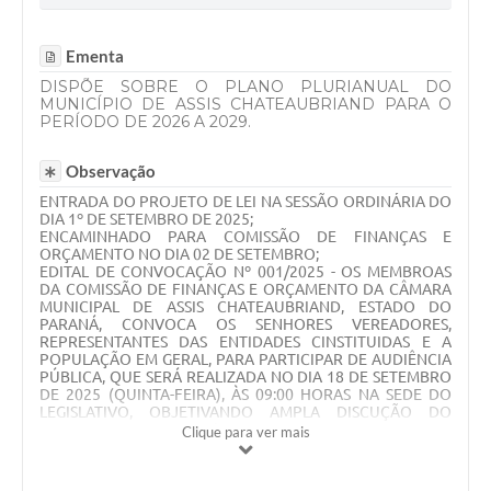
Ementa
DISPÕE SOBRE O PLANO PLURIANUAL DO
MUNICÍPIO DE ASSIS CHATEAUBRIAND PARA O
PERÍODO DE 2026 A 2029.
Observação
ENTRADA DO PROJETO DE LEI NA SESSÃO ORDINÁRIA DO
DIA 1º DE SETEMBRO DE 2025;
ENCAMINHADO PARA COMISSÃO DE FINANÇAS E
ORÇAMENTO NO DIA 02 DE SETEMBRO;
EDITAL DE CONVOCAÇÃO Nº 001/2025 - OS MEMBROAS
DA COMISSÃO DE FINANÇAS E ORÇAMENTO DA CÂMARA
MUNICIPAL DE ASSIS CHATEAUBRIAND, ESTADO DO
PARANÁ, CONVOCA OS SENHORES VEREADORES,
REPRESENTANTES DAS ENTIDADES CINSTITUIDAS E A
POPULAÇÃO EM GERAL, PARA PARTICIPAR DE AUDIÊNCIA
PÚBLICA, QUE SERÁ REALIZADA NO DIA 18 DE SETEMBRO
DE 2025 (QUINTA-FEIRA), ÀS 09:00 HORAS NA SEDE DO
LEGISLATIVO, OBJETIVANDO AMPLA DISCUÇÃO DO
PROJETO DE LEI N.º 036/2025 - PPA E DO PROJETO DE LEI
Clique para ver mais
N.º 037/2025 - DIRETRIZES ORÇAMENTÁRIAS;
NO DIA 25 DE SETEMBRO A COMISSÃO DE FINANÇAS E
ORÇAMENTO EMITIU PARECER FAVORÁVEL A MATÉRIA;