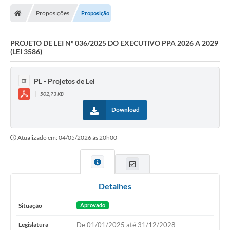
Proposições
Proposição
Legislativo
Legislação
PROJETO DE LEI Nº 036/2025 DO EXECUTIVO PPA 2026 A 2029
(LEI 3586)
Editais
PL - Projetos de Lei
Lei de Acesso à Informação
502,73 KB
LGPD - Política de Privacidade
Download
Diários Oficial
Atualizado em: 04/05/2026 às 20h00
Arquivos para Download
Contato
Detalhes
Notícias
Situação
Aprovado
Agenda
Legislatura
De 01/01/2025 até 31/12/2028