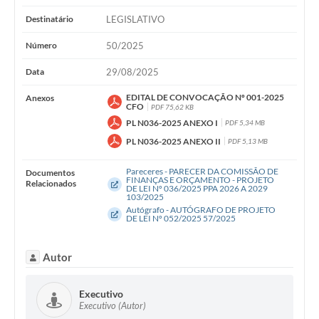
WebMail
Destinatário
LEGISLATIVO
FAQ / Perguntas e Respostas Frequentes
Número
50/2025
Data
29/08/2025
EDITAL DE CONVOCAÇÃO Nº 001-2025
Anexos
CFO
PDF 75,62 KB
PL N036-2025 ANEXO I
PDF 5,34 MB
PL N036-2025 ANEXO II
PDF 5,13 MB
Pareceres - PARECER DA COMISSÃO DE
Documentos
FINANÇAS E ORÇAMENTO - PROJETO
Relacionados
DE LEI Nº 036/2025 PPA 2026 A 2029
103/2025
Autógrafo - AUTÓGRAFO DE PROJETO
DE LEI Nº 052/2025 57/2025
Autor
Executivo
Executivo (Autor)