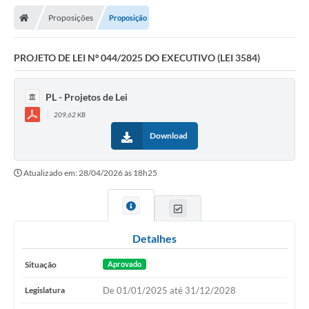
Proposições
Proposição
Legislativo
Legislação
PROJETO DE LEI Nº 044/2025 DO EXECUTIVO (LEI 3584)
Editais
PL - Projetos de Lei
Lei de Acesso à Informação
209,62 KB
Download
LGPD - Política de Privacidade
Diários Oficial
Atualizado em: 28/04/2026 às 18h25
Arquivos para Download
Contato
Detalhes
Notícias
Situação
Aprovado
Agenda
Legislatura
De 01/01/2025 até 31/12/2028