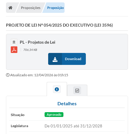
Proposições
Proposição
Legislativo
Legislação
PROJETO DE LEI Nº 054/2025 DO EXECUTIVO (LEI 3596)
Editais
PL - Projetos de Lei
Lei de Acesso à Informação
706,34 KB
Download
LGPD - Política de Privacidade
Diários Oficial
Atualizado em: 12/04/2026 às 01h15
Arquivos para Download
Contato
Detalhes
Notícias
Situação
Aprovado
Agenda
Legislatura
De 01/01/2025 até 31/12/2028