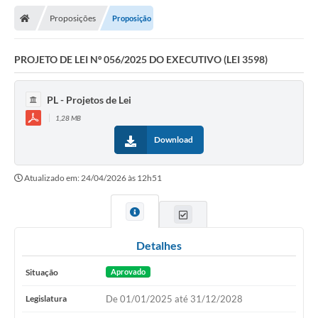
Proposições
Proposição
Legislativo
Legislação
PROJETO DE LEI Nº 056/2025 DO EXECUTIVO (LEI 3598)
Editais
PL - Projetos de Lei
Lei de Acesso à Informação
1,28 MB
Download
LGPD - Política de Privacidade
Diários Oficial
Atualizado em: 24/04/2026 às 12h51
Arquivos para Download
Contato
Detalhes
Notícias
Situação
Aprovado
Agenda
Legislatura
De 01/01/2025 até 31/12/2028