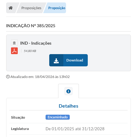
Proposições
Proposição
Legislativo
Legislação
INDICAÇÃO Nº 385/2025
Editais
IND - Indicações
Lei de Acesso à Informação
54,80 KB
Download
LGPD - Política de Privacidade
Diários Oficial
Atualizado em: 18/04/2026 às 13h02
Arquivos para Download
Contato
Detalhes
Notícias
Situação
Encaminhado
Agenda
Legislatura
De 01/01/2025 até 31/12/2028