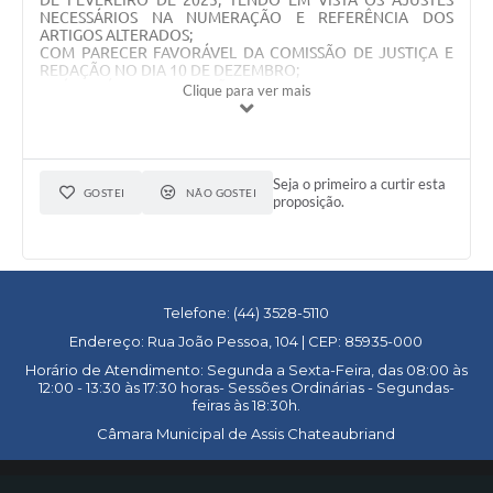
DE FEVEREIRO DE 2025, TENDO EM VISTA OS AJUSTES
NECESSÁRIOS NA NUMERAÇÃO E REFERÊNCIA DOS
ARTIGOS ALTERADOS;
COM PARECER FAVORÁVEL DA COMISSÃO DE JUSTIÇA E
REDAÇÃO NO DIA 10 DE DEZEMBRO;
APÓS ANÁLISE A COMISSÃO DE FINANÇAS E ORÇAMENTO
Clique para ver mais
EMITIU PARECER FAVORÁVEL AO PROJETO DE LEI, COM
AS CORREÇÕES TÉCNICAS NOS ARTIGOS 12, 13 E 14,
CONFORME MENSAGEM Nº 076/2025, ACOMPAMHANDO
A MANIFESTAÇÃO DA COMISSÃO DE JUSTIÇA E REDAÇÃO;
​EM PRIMEIRA VOTAÇÃO NA SESSÃO EXTRAORDINÁRIA DO
Seja o primeiro a curtir esta
DIA 12 DE DEZEMBRO (APROVADO);
GOSTEI
NÃO GOSTEI
proposição.
​EM SEGUNDA VOTAÇÃO NA SESSÃO ORDINÁRIA DO DIA 15
DE DEZEMBRO (APROVADO);
LEI Nº 3.608
Telefone: (44) 3528-5110
Endereço: Rua João Pessoa, 104 | CEP: 85935-000
Horário de Atendimento: Segunda a Sexta-Feira, das 08:00 às
12:00 - 13:30 às 17:30 horas- Sessões Ordinárias - Segundas-
feiras às 18:30h.
Câmara Municipal de Assis Chateaubriand