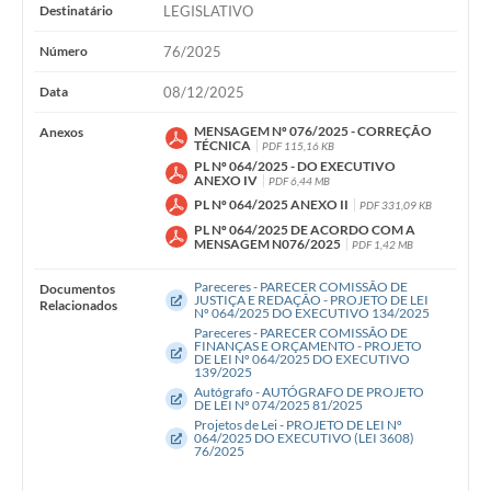
WebMail
Destinatário
LEGISLATIVO
Número
76/2025
FAQ / Perguntas e Respostas Frequentes
Data
08/12/2025
MENSAGEM Nº 076/2025 - CORREÇÃO
Anexos
TÉCNICA
PDF 115,16 KB
PL Nº 064/2025 - DO EXECUTIVO
ANEXO IV
PDF 6,44 MB
PL Nº 064/2025 ANEXO II
PDF 331,09 KB
PL Nº 064/2025 DE ACORDO COM A
MENSAGEM N076/2025
PDF 1,42 MB
Pareceres - PARECER COMISSÃO DE
Documentos
JUSTIÇA E REDAÇÃO - PROJETO DE LEI
Relacionados
Nº 064/2025 DO EXECUTIVO 134/2025
Pareceres - PARECER COMISSÃO DE
FINANÇAS E ORÇAMENTO - PROJETO
DE LEI Nº 064/2025 DO EXECUTIVO
139/2025
Autógrafo - AUTÓGRAFO DE PROJETO
DE LEI Nº 074/2025 81/2025
Projetos de Lei - PROJETO DE LEI Nº
064/2025 DO EXECUTIVO (LEI 3608)
76/2025