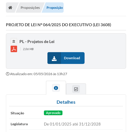
Proposições
Proposição
Legislativo
Legislação
PROJETO DE LEI Nº 064/2025 DO EXECUTIVO (LEI 3608)
Editais
PL - Projetos de Lei
Lei de Acesso à Informação
2,06 MB
Download
LGPD - Política de Privacidade
Diários Oficial
Atualizado em: 05/05/2026 às 13h27
Arquivos para Download
Contato
Detalhes
Notícias
Situação
Aprovado
Agenda
Legislatura
De 01/01/2025 até 31/12/2028