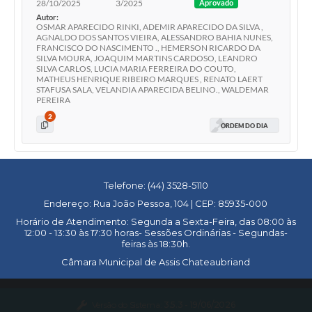
28/10/2025
3/2025
Aprovado
Autor:
OSMAR APARECIDO RINKI, ADEMIR APARECIDO DA SILVA ,
AGNALDO DOS SANTOS VIEIRA, ALESSANDRO BAHIA NUNES,
FRANCISCO DO NASCIMENTO ., HEMERSON RICARDO DA
SILVA MOURA, JOAQUIM MARTINS CARDOSO, LEANDRO
SILVA CARLOS, LUCIA MARIA FERREIRA DO COUTO,
MATHEUS HENRIQUE RIBEIRO MARQUES , RENATO LAERT
STAFUSA SALA, VELANDIA APARECIDA BELINO., WALDEMAR
PEREIRA
2
ORDEM DO DIA
Telefone: (44) 3528-5110
Endereço: Rua João Pessoa, 104 | CEP: 85935-000
Horário de Atendimento: Segunda a Sexta-Feira, das 08:00 às
12:00 - 13:30 às 17:30 horas- Sessões Ordinárias - Segundas-
feiras às 18:30h.
Câmara Municipal de Assis Chateaubriand
Versão do Sistema:
3.5.3 - 19/06/2026