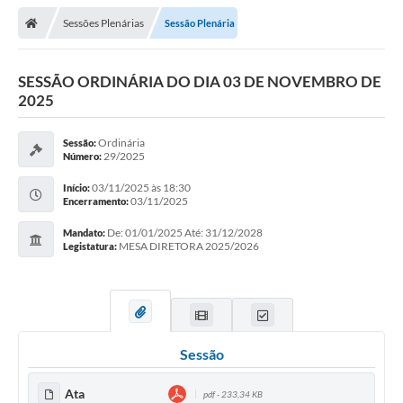
Sessões Plenárias
Sessão Plenária
Legislativo
Legislação
SESSÃO ORDINÁRIA DO DIA 03 DE NOVEMBRO DE
2025
Editais
Ordinária
Sessão:
Lei de Acesso à Informação
29/2025
Número:
LGPD - Política de Privacidade
03/11/2025 às 18:30
Início:
03/11/2025
Encerramento:
Diários Oficial
De: 01/01/2025 Até: 31/12/2028
Mandato:
MESA DIRETORA 2025/2026
Legistatura:
Arquivos para Download
Contato
Notícias
Sessão
Agenda
Ata
pdf - 233,34 KB