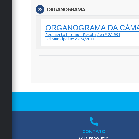
ORGANOGRAMA
ORGANOGRAMA DA CÂMA
Regimento Interno – Resolução nº 2/1991
Lei Municipal nº 2.734/2011
CONTATO
(44) 3528-5110