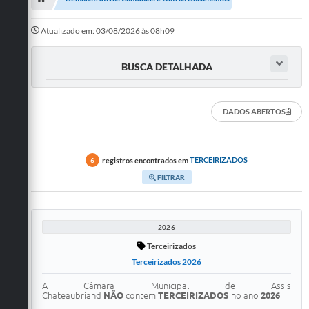
Legislativo
Atualizado em: 03/08/2026 às 08h09
Legislação
BUSCA DETALHADA
Editais
Lei de Acesso à Informação
DADOS ABERTOS
LGPD - Política de Privacidade
registros encontrados em
TERCEIRIZADOS
6
Diários Oficial
FILTRAR
Arquivos para Download
Contato
2026
Terceirizados
Notícias
Terceirizados 2026
Agenda
A Câmara Municipal de Assis
Chateaubriand
NÃO
contem
TERCEIRIZADOS
no ano
2026
WebMail