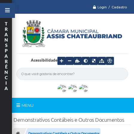
Login / Cadastro
T
R
A
N
S
P
A
Acessibilidade
R
Ê
N
C
I
A
MENU
Serviços
Demonstrativos Contábeis e Outros Documentos
Câmara
Demonstrativos Contábeis e Outros Documentos