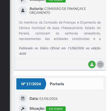
EM VIGOR
Autoria:
COMISSÃO DE FINANÇAS E
ORÇAMENTO
Os membros da Comissão de Finanças e Orçamento da
Câmara Municipal de Assis Chateaubriand, Estado do
Paraná, convocam os senhores vereadores,
representantes das entidades constituídas e a
população em geral, para participar de Audiência
Publicado no Diário Oficial em 11/06/2026 na edição:
Pública, que será realizada no dia 19 de junho de 2026
4439
(sexta-feira), às 14:00 horas, na sede do Legislativo.
BAIXAR
G
O
S
Nº 17/2026
Portaria
T
E
Data:
01/06/2026
I
Situação:
EM VIGOR