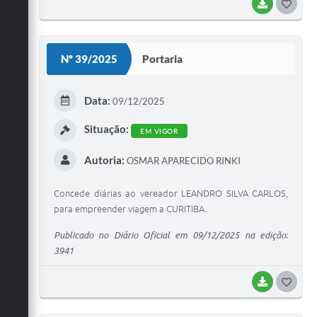
BAIXAR
G
O
S
Nº 39/2025
Portaria
T
E
Data:
09/12/2025
I
Situação:
EM VIGOR
Autoria:
OSMAR APARECIDO RINKI
Concede diárias ao vereador LEANDRO SILVA CARLOS,
para empreender viagem a CURITIBA.
Publicado no Diário Oficial em 09/12/2025 na edição:
3941
BAIXAR
G
O