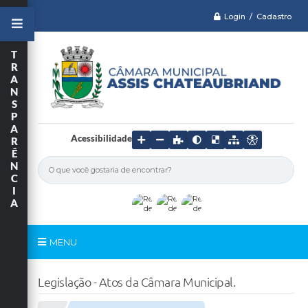
Login / Cadastro
T
R
A
N
S
P
A
Acessibilidade
R
Ê
N
C
I
A
MENU
Serviços
Legislação - Atos da Câmara Municipal.
Câmara