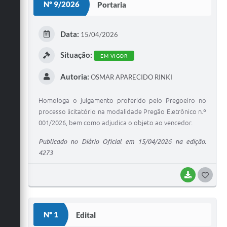
Nº 9/2026
Portaria
T
E
Data:
15/04/2026
I
Situação:
EM VIGOR
Autoria:
OSMAR APARECIDO RINKI
Homologa o julgamento proferido pelo Pregoeiro no
processo licitatório na modalidade Pregão Eletrônico n.º
001/2026, bem como adjudica o objeto ao vencedor.
Publicado no Diário Oficial em 15/04/2026 na edição:
4273
BAIXAR
G
O
S
Nº 1
Edital
T