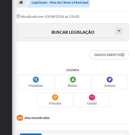
Legislação - Atos da Câmara Municipal.
Legislativo
Atualizado em: 03/08/2026 às 11h20
Legislação
BUSCAR LEGISLAÇÃO
Editais
Lei de Acesso à Informação
DADOS ABERTOS
LGPD - Política de Privacidade
LEGENDA:
Diários Oficial
Arquivos para Download
Visualizar
Baixar
Anexos
Contato
Vínculos
Gostei
Notícias
atos encontrados
294
Agenda
WebMail