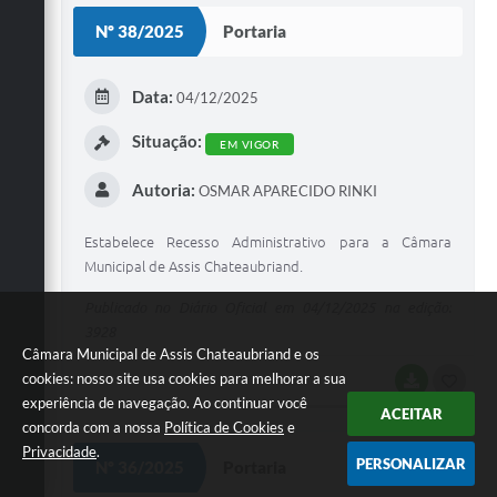
S
Nº 38/2025
Portaria
T
E
Data:
04/12/2025
I
Situação:
EM VIGOR
Autoria:
OSMAR APARECIDO RINKI
Estabelece Recesso Administrativo para a Câmara
Municipal de Assis Chateaubriand.
Publicado no Diário Oficial em 04/12/2025 na edição:
3928
Câmara Municipal de Assis Chateaubriand e os
cookies: nosso site usa cookies para melhorar a sua
BAIXAR
G
experiência de navegação. Ao continuar você
ACEITAR
O
concorda com a nossa
Política de Cookies
e
S
Privacidade
.
PERSONALIZAR
Nº 36/2025
Portaria
T