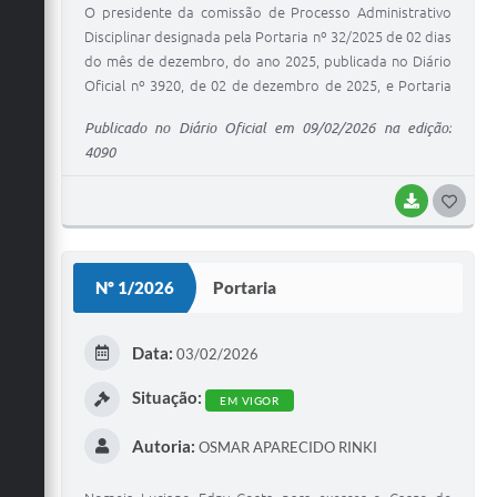
O presidente da comissão de Processo Administrativo
Disciplinar designada pela Portaria nº 32/2025 de 02 dias
do mês de dezembro, do ano 2025, publicada no Diário
Oficial nº 3920, de 02 de dezembro de 2025, e Portaria
nº 40/2025 de 12 dias do mês de dezembro, do ano
Publicado no Diário Oficial em 09/02/2026 na edição:
2025, publicada no Diário Oficial nº 3952, de 12 de
4090
dezembro de 2025, com o objetivo de apurar as
possíveis irregularidades constantes do Processo nº
BAIXAR
G
001/2026 bem como outros atos e fatos conexos que
emergirem no curso da apuração, no uso de suas
O
atribuições e tendo em vista o disposto no § 1º do art.
S
172, da Lei Complementar nº 8/2026.
Nº 1/2026
Portaria
T
E
Data:
03/02/2026
I
Situação:
EM VIGOR
Autoria:
OSMAR APARECIDO RINKI