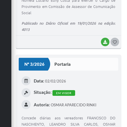
Nomeia Luciano Edny Costa para exercer o Cargo de
Provimento em Comissão de Assessor de Comunicação
Social
Publicado no Diário Oficial em 19/01/2026 na edição:
4013
BAIXAR
G
O
S
Nº 3/2026
Portaria
T
E
Data:
02/02/2026
I
Situação:
EM VIGOR
Autoria:
OSMAR APARECIDO RINKI
Concede diárias aos vereadores FRANCISCO DO
NASCIMENTO, LEANDRO SILVA CARLOS, OSMAR