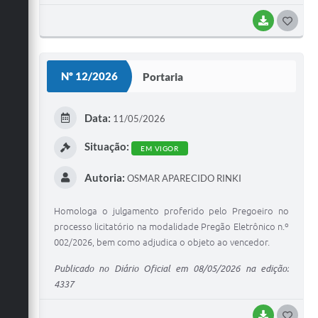
BAIXAR
G
O
S
Nº 12/2026
Portaria
T
E
Data:
11/05/2026
I
Situação:
EM VIGOR
Autoria:
OSMAR APARECIDO RINKI
Homologa o julgamento proferido pelo Pregoeiro no
processo licitatório na modalidade Pregão Eletrônico n.º
002/2026, bem como adjudica o objeto ao vencedor.
Publicado no Diário Oficial em 08/05/2026 na edição:
4337
BAIXAR
G