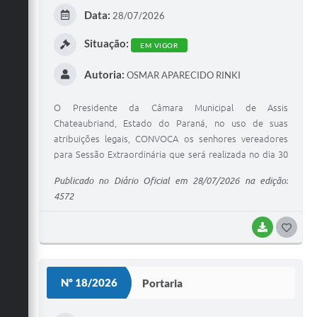
E
Data:
28/07/2026
I
Situação:
EM VIGOR
Autoria:
OSMAR APARECIDO RINKI
O Presidente da Câmara Municipal de Assis
Chateaubriand, Estado do Paraná, no uso de suas
atribuições legais, CONVOCA os senhores vereadores
para Sessão Extraordinária que será realizada no dia 30
de julho de 2026, às 8:30 horas, no recinto da Câmara
Publicado no Diário Oficial em 28/07/2026 na edição:
Municipal
4572
BAIXAR
G
O
S
Nº 18/2026
Portaria
T
E