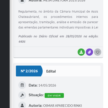
MESA DIRETORA 2025/2026
Regulamenta, no âmbito da Câmara Municipal de Assis
Chateaubriand, os procedimentos internos para
apresentação, tramitação, análise e emissão de parecer
das emendas parlamentares individuais impositivas à Lei
Orçamentária Anual e cria a Subcomissão Especializada
Publicado no Diário Oficial em 28/05/2026 na edição:
de Acompanhamento e Fiscalização.
4406
BAIXAR
ANEXOS
G
O
S
Nº 2/2026
Edital
T
E
Data:
14/05/2026
I
Situação:
EM VIGOR
Autoria:
OSMAR APARECIDO RINKI