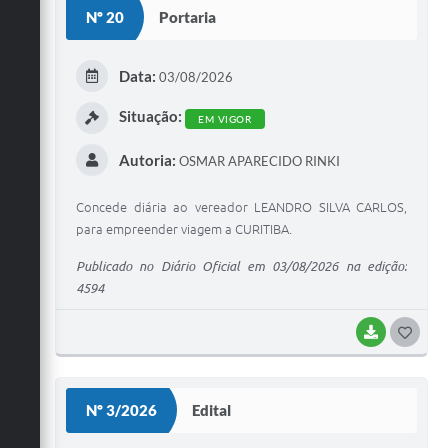
Nº 20
Portaria
FAQ / Perguntas e Respostas Frequentes
Data:
03/08/2026
Situação:
EM VIGOR
Autoria:
OSMAR APARECIDO RINKI
Concede diária ao vereador LEANDRO SILVA CARLOS,
para empreender viagem a CURITIBA.
Publicado no Diário Oficial em 03/08/2026 na edição:
4594
BAIXAR
G
O
S
Nº 3/2026
Edital
T