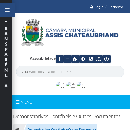
Login / Cadastro
T
R
A
N
S
P
A
Acessibilidade
R
Ê
N
C
I
A
MENU
Serviços
Demonstrativos Contábeis e Outros Documentos
Câmara
Demonstrativos Contábeis e Outros Documentos