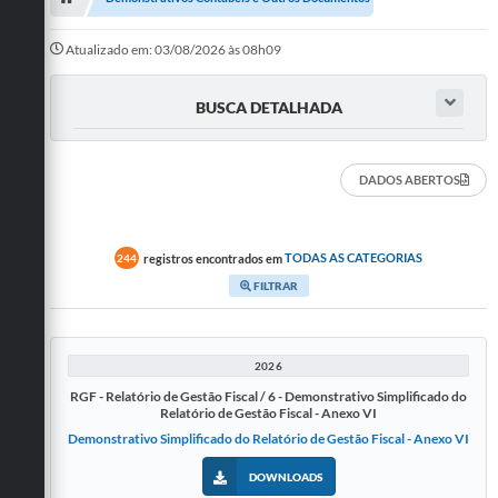
Legislativo
Atualizado em: 03/08/2026 às 08h09
Legislação
BUSCA DETALHADA
Editais
Lei de Acesso à Informação
DADOS ABERTOS
LGPD - Política de Privacidade
registros encontrados em
TODAS AS CATEGORIAS
244
Diários Oficial
FILTRAR
Arquivos para Download
Contato
2026
RGF - Relatório de Gestão Fiscal / 6 - Demonstrativo Simplificado do
Notícias
Relatório de Gestão Fiscal - Anexo VI
Demonstrativo Simplificado do Relatório de Gestão Fiscal - Anexo VI
Agenda
DOWNLOADS
WebMail